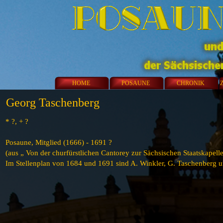
HOME
POSAUNE
CHRONIK
Georg Taschenberg
* ?, + ?
Posaune, Mitglied (1666) - 1691 ?
(aus „ Von der churfürstlichen Cantorey zur Sächsischen Staatskapel
Im Stellenplan von 1684 und 1691 sind A. Winkler, G. Taschenberg u