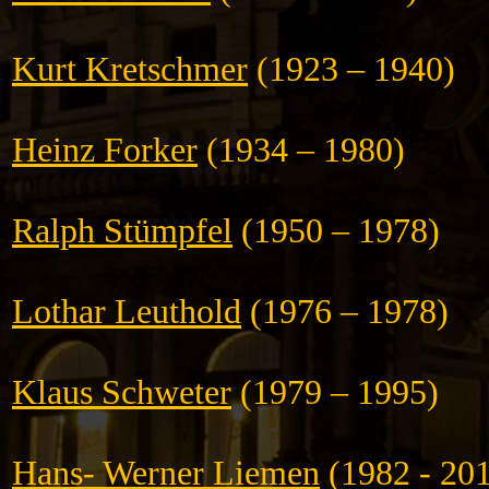
Kurt Kretschmer
(1923 – 1940)
Heinz Forker
(1934 – 1980)
Ralph Stümpfel
(1950 – 1978)
Lothar Leuthold
(1976 – 1978)
Klaus Schweter
(1979 – 1995)
Hans- Werner Liemen
(1982 - 20